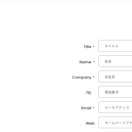
Title
*
Name
*
Company
*
TEL
*
Email
*
Web